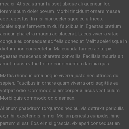
mea ei. At sea utmur fuisset tibique ali quenean lor.
loremispum doler bovum. Morbi tincidunt ornare massa
eget egestas. In nisl nisi scelerisque eu ultrices.
Scelerisque fermentum dui faucibus in. Egestas pretium
aenean pharetra magna ac placerat. Lacus viverra vitae
congue eu consequat ac felis donec et. Velit scelerisque in
dictum non consectetur. Malesuada fames ac turpis
egestas maecenas pharetra convallis. Facilisis mauris sit
amet massa vitae tortor condimentum lacinia quis.
Mattis rhoncus urna neque viverra justo nec ultrices dui
sapien. Faucibus in ornare quam viverra orci sagittis eu
voltpat odio. Commodo ullamcorper a lacus vestibulum.
Morbi quis commodo odio aenean.
Alienum phaedrum torquatos nec eu, vis detraxit periculis
ex, nihil expetendis in mei. Mei an pericula euripidis, hinc
partem ei est. Eos ei nisl graecis, vix aperi consequat an.