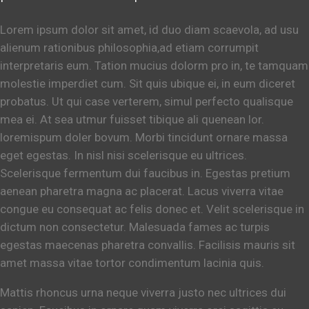
Lorem ipsum dolor sit amet, id duo diam scaevola, ad usu
alienum rationibus philosophia,ad etiam corrumpit
interpretaris eum. Tation mucius dolorm pro in, te tamquam
molestie imperdiet cum. Sit quis ubique ei, in eum diceret
probatus. Ut qui case verterem, simul perfecto qualisque
mea ei. At sea utmur fuisset tibique ali quenean lor.
loremispum doler bovum. Morbi tincidunt ornare massa
eget egestas. In nisl nisi scelerisque eu ultrices.
Scelerisque fermentum dui faucibus in. Egestas pretium
aenean pharetra magna ac placerat. Lacus viverra vitae
congue eu consequat ac felis donec et. Velit scelerisque in
dictum non consectetur. Malesuada fames ac turpis
egestas maecenas pharetra convallis. Facilisis mauris sit
amet massa vitae tortor condimentum lacinia quis.
Mattis rhoncus urna neque viverra justo nec ultrices dui