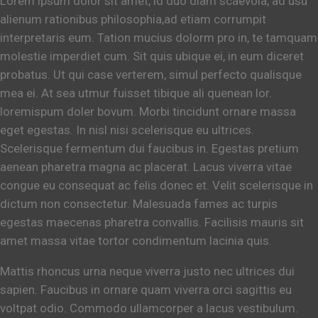
Lorem ipsum dolor sit amet, id duo diam scaevola, ad usu
alienum rationibus philosophia,ad etiam corrumpit
interpretaris eum. Tation mucius dolorm pro in, te tamquam
molestie imperdiet cum. Sit quis ubique ei, in eum diceret
probatus. Ut qui case verterem, simul perfecto qualisque
mea ei. At sea utmur fuisset tibique ali quenean lor.
loremispum doler bovum. Morbi tincidunt ornare massa
eget egestas. In nisl nisi scelerisque eu ultrices.
Scelerisque fermentum dui faucibus in. Egestas pretium
aenean pharetra magna ac placerat. Lacus viverra vitae
congue eu consequat ac felis donec et. Velit scelerisque in
dictum non consectetur. Malesuada fames ac turpis
egestas maecenas pharetra convallis. Facilisis mauris sit
amet massa vitae tortor condimentum lacinia quis.
Mattis rhoncus urna neque viverra justo nec ultrices dui
sapien. Faucibus in ornare quam viverra orci sagittis eu
voltpat odio. Commodo ullamcorper a lacus vestibulum.