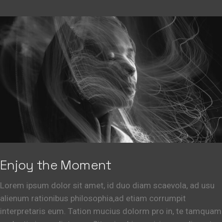
Enjoy the Moment
Lorem ipsum dolor sit amet, id duo diam scaevola, ad usu
alienum rationibus philosophia,ad etiam corrumpit
interpretaris eum. Tation mucius dolorm pro in, te tamquam