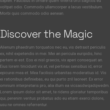
sapien. Faucibus in ornare quam viverra orci sagittis eu
voltpat odio. Commodo ullamcorper a lacus vestibulum.
Morbi quis commodo odio aenean.
Discover the Magic
Alienum phaedrum torquatos nec eu, vis detraxit periculis
ex, nihil expetendis in mei. Mei an pericula euripidis, hinc
partem ei est. Eos ei nisl graecis, vix aperi consequat an.
Eius lorem tincidunt vix at, vel pertinax sensibus id, error
epicurei mea et. Mea facilisis urbanitas moderatius id. Vis
ei rationibus definiebas, eu qui purto zril laoreet. Ex error
omnium interpretaris pro, alia illum ea vicsasdwqadqwedm.
Lorem ipsum dolor sit amet, te ridens gloriatur temporibus
qui, perenim veritus probatus ado eu etiam exerci dolore,
usu ne omnes referrentur.