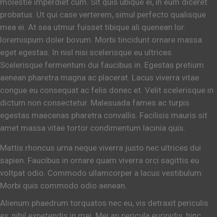
molestie imperdiet cum. Sit quis ubique ei, in eum diceret
probatus. Ut qui case verterem, simul perfecto qualisque
mea ei. At sea utmur fuisset tibique ali quenean lor.
loremispum doler bovum. Morbi tincidunt ornare massa
eget egestas. In nisl nisi scelerisque eu ultrices.
Scelerisque fermentum dui faucibus in. Egestas pretium
aenean pharetra magna ac placerat. Lacus viverra vitae
congue eu consequat ac felis donec et. Velit scelerisque in
dictum non consectetur. Malesuada fames ac turpis
egestas maecenas pharetra convallis. Facilisis mauris sit
amet massa vitae tortor condimentum lacinia quis.
Mattis rhoncus urna neque viverra justo nec ultrices dui
sapien. Faucibus in ornare quam viverra orci sagittis eu
voltpat odio. Commodo ullamcorper a lacus vestibulum.
Morbi quis commodo odio aenean.
Alienum phaedrum torquatos nec eu, vis detraxit periculis
ex, nihil expetendis in mei. Mei an pericula euripidis, hinc