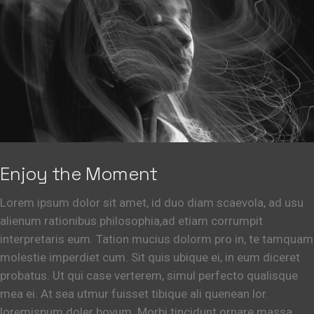
Enjoy the Moment
Lorem ipsum dolor sit amet, id duo diam scaevola, ad usu
alienum rationibus philosophia,ad etiam corrumpit
interpretaris eum. Tation mucius dolorm pro in, te tamquam
molestie imperdiet cum. Sit quis ubique ei, in eum diceret
probatus. Ut qui case verterem, simul perfecto qualisque
mea ei. At sea utmur fuisset tibique ali quenean lor.
loremispum doler bovum. Morbi tincidunt ornare massa