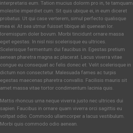
interpretaris eum. Tation mucius dolorm pro in, te tamquam
molestie imperdiet cum. Sit quis ubique ei, in eum diceret
probatus. Ut qui case verterem, simul perfecto qualisque
mea ei. At sea utmur fuisset tibique ali quenean lor.
loremispum doler bovum. Morbi tincidunt ornare massa
eget egestas. In nisl nisi scelerisque eu ultrices.
Scelerisque fermentum dui faucibus in. Egestas pretium
aenean pharetra magna ac placerat. Lacus viverra vitae
congue eu consequat ac felis donec et. Velit scelerisque in
dictum non consectetur. Malesuada fames ac turpis
egestas maecenas pharetra convallis. Facilisis mauris sit
amet massa vitae tortor condimentum lacinia quis.
Mattis rhoncus urna neque viverra justo nec ultrices dui
sapien. Faucibus in ornare quam viverra orci sagittis eu
voltpat odio. Commodo ullamcorper a lacus vestibulum.
Morbi quis commodo odio aenean.