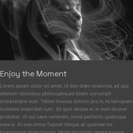
Enjoy the Moment
Lorem ipsum dolor sit amet, id duo diam scaevola, ad usu
alienum rationibus philosophia,ad etiam corrumpit
interpretaris eum. Tation mucius dolorm pro in, te tamquam
molestie imperdiet cum. Sit quis ubique ei, in eum diceret
probatus. Ut qui case verterem, simul perfecto qualisque
mea ei. At sea utmur fuisset tibique ali quenean lor.
loremispum doler bovum. Morbi tincidunt ornare massa