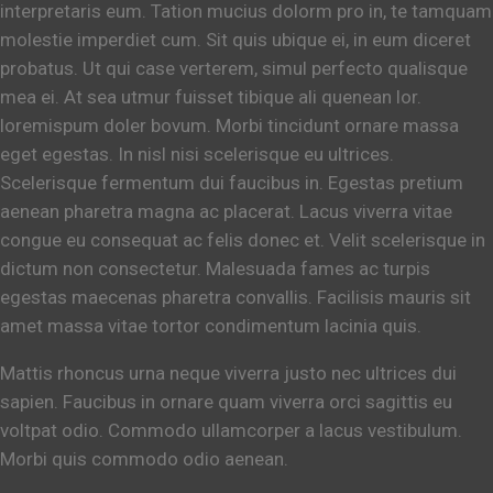
interpretaris eum. Tation mucius dolorm pro in, te tamquam
molestie imperdiet cum. Sit quis ubique ei, in eum diceret
probatus. Ut qui case verterem, simul perfecto qualisque
mea ei. At sea utmur fuisset tibique ali quenean lor.
loremispum doler bovum. Morbi tincidunt ornare massa
eget egestas. In nisl nisi scelerisque eu ultrices.
Scelerisque fermentum dui faucibus in. Egestas pretium
aenean pharetra magna ac placerat. Lacus viverra vitae
congue eu consequat ac felis donec et. Velit scelerisque in
dictum non consectetur. Malesuada fames ac turpis
egestas maecenas pharetra convallis. Facilisis mauris sit
amet massa vitae tortor condimentum lacinia quis.
Mattis rhoncus urna neque viverra justo nec ultrices dui
sapien. Faucibus in ornare quam viverra orci sagittis eu
voltpat odio. Commodo ullamcorper a lacus vestibulum.
Morbi quis commodo odio aenean.