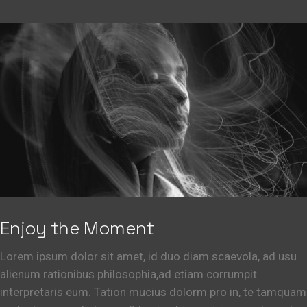
Enjoy the Moment
Lorem ipsum dolor sit amet, id duo diam scaevola, ad usu
alienum rationibus philosophia,ad etiam corrumpit
interpretaris eum. Tation mucius dolorm pro in, te tamquam