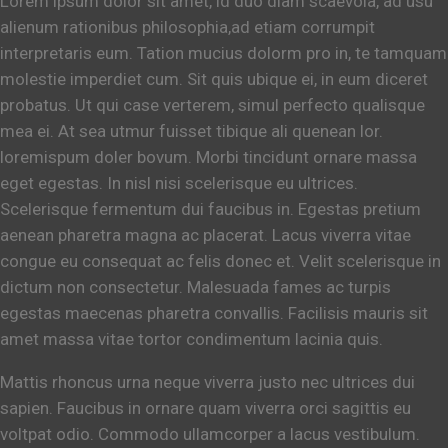
Lorem ipsum dolor sit amet, id duo diam scaevola, ad usu
alienum rationibus philosophia,ad etiam corrumpit
interpretaris eum. Tation mucius dolorm pro in, te tamquam
molestie imperdiet cum. Sit quis ubique ei, in eum diceret
probatus. Ut qui case verterem, simul perfecto qualisque
mea ei. At sea utmur fuisset tibique ali quenean lor.
loremispum doler bovum. Morbi tincidunt ornare massa
eget egestas. In nisl nisi scelerisque eu ultrices.
Scelerisque fermentum dui faucibus in. Egestas pretium
aenean pharetra magna ac placerat. Lacus viverra vitae
congue eu consequat ac felis donec et. Velit scelerisque in
dictum non consectetur. Malesuada fames ac turpis
egestas maecenas pharetra convallis. Facilisis mauris sit
amet massa vitae tortor condimentum lacinia quis.
Mattis rhoncus urna neque viverra justo nec ultrices dui
sapien. Faucibus in ornare quam viverra orci sagittis eu
voltpat odio. Commodo ullamcorper a lacus vestibulum.