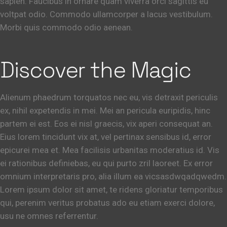
sapien. Faucibus in ornare quam viverra orci sagittis eu
voltpat odio. Commodo ullamcorper a lacus vestibulum.
Morbi quis commodo odio aenean.
Discover the Magic
Alienum phaedrum torquatos nec eu, vis detraxit periculis
ex, nihil expetendis in mei. Mei an pericula euripidis, hinc
partem ei est. Eos ei nisl graecis, vix aperi consequat an.
Eius lorem tincidunt vix at, vel pertinax sensibus id, error
epicurei mea et. Mea facilisis urbanitas moderatius id. Vis
ei rationibus definiebas, eu qui purto zril laoreet. Ex error
omnium interpretaris pro, alia illum ea vicsasdwqadqwedm.
Lorem ipsum dolor sit amet, te ridens gloriatur temporibus
qui, perenim veritus probatus ado eu etiam exerci dolore,
usu ne omnes referrentur.