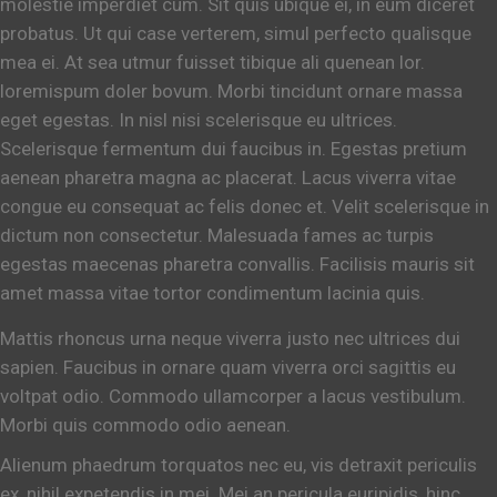
molestie imperdiet cum. Sit quis ubique ei, in eum diceret
probatus. Ut qui case verterem, simul perfecto qualisque
mea ei. At sea utmur fuisset tibique ali quenean lor.
loremispum doler bovum. Morbi tincidunt ornare massa
eget egestas. In nisl nisi scelerisque eu ultrices.
Scelerisque fermentum dui faucibus in. Egestas pretium
aenean pharetra magna ac placerat. Lacus viverra vitae
congue eu consequat ac felis donec et. Velit scelerisque in
dictum non consectetur. Malesuada fames ac turpis
egestas maecenas pharetra convallis. Facilisis mauris sit
amet massa vitae tortor condimentum lacinia quis.
Mattis rhoncus urna neque viverra justo nec ultrices dui
sapien. Faucibus in ornare quam viverra orci sagittis eu
voltpat odio. Commodo ullamcorper a lacus vestibulum.
Morbi quis commodo odio aenean.
Alienum phaedrum torquatos nec eu, vis detraxit periculis
ex, nihil expetendis in mei. Mei an pericula euripidis, hinc