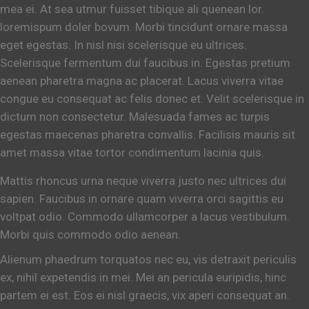
mea ei. At sea utmur fuisset tibique ali quenean lor.
loremispum doler bovum. Morbi tincidunt ornare massa
eget egestas. In nisl nisi scelerisque eu ultrices.
Scelerisque fermentum dui faucibus in. Egestas pretium
aenean pharetra magna ac placerat. Lacus viverra vitae
congue eu consequat ac felis donec et. Velit scelerisque in
dictum non consectetur. Malesuada fames ac turpis
egestas maecenas pharetra convallis. Facilisis mauris sit
amet massa vitae tortor condimentum lacinia quis.
Mattis rhoncus urna neque viverra justo nec ultrices dui
sapien. Faucibus in ornare quam viverra orci sagittis eu
voltpat odio. Commodo ullamcorper a lacus vestibulum.
Morbi quis commodo odio aenean.
Alienum phaedrum torquatos nec eu, vis detraxit periculis
ex, nihil expetendis in mei. Mei an pericula euripidis, hinc
partem ei est. Eos ei nisl graecis, vix aperi consequat an.