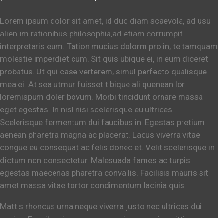
Lorem ipsum dolor sit amet, id duo diam scaevola, ad usu
alienum rationibus philosophia,ad etiam corrumpit
interpretaris eum. Tation mucius dolorm pro in, te tamquam
molestie imperdiet cum. Sit quis ubique ei, in eum diceret
probatus. Ut qui case verterem, simul perfecto qualisque
mea ei. At sea utmur fuisset tibique ali quenean lor.
loremispum doler bovum. Morbi tincidunt ornare massa
eget egestas. In nisl nisi scelerisque eu ultrices.
Scelerisque fermentum dui faucibus in. Egestas pretium
aenean pharetra magna ac placerat. Lacus viverra vitae
congue eu consequat ac felis donec et. Velit scelerisque in
dictum non consectetur. Malesuada fames ac turpis
egestas maecenas pharetra convallis. Facilisis mauris sit
amet massa vitae tortor condimentum lacinia quis.
Mattis rhoncus urna neque viverra justo nec ultrices dui