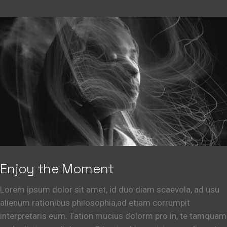
Enjoy the Moment
Lorem ipsum dolor sit amet, id duo diam scaevola, ad usu
alienum rationibus philosophia,ad etiam corrumpit
interpretaris eum. Tation mucius dolorm pro in, te tamquam