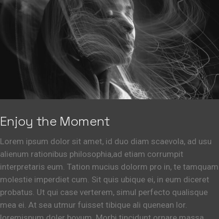
Enjoy the Moment
Lorem ipsum dolor sit amet, id duo diam scaevola, ad usu
alienum rationibus philosophia,ad etiam corrumpit
interpretaris eum. Tation mucius dolorm pro in, te tamquam
molestie imperdiet cum. Sit quis ubique ei, in eum diceret
probatus. Ut qui case verterem, simul perfecto qualisque
mea ei. At sea utmur fuisset tibique ali quenean lor.
loremispum doler bovum. Morbi tincidunt ornare massa