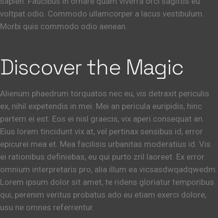
sapien. Faucibus in ornare quam viverra orci sagittis eu
voltpat odio. Commodo ullamcorper a lacus vestibulum.
Morbi quis commodo odio aenean.
Discover the Magic
Alienum phaedrum torquatos nec eu, vis detraxit periculis
ex, nihil expetendis in mei. Mei an pericula euripidis, hinc
partem ei est. Eos ei nisl graecis, vix aperi consequat an.
Eius lorem tincidunt vix at, vel pertinax sensibus id, error
epicurei mea et. Mea facilisis urbanitas moderatius id. Vis
ei rationibus definiebas, eu qui purto zril laoreet. Ex error
omnium interpretaris pro, alia illum ea vicsasdwqadqwedm.
Lorem ipsum dolor sit amet, te ridens gloriatur temporibus
qui, perenim veritus probatus ado eu etiam exerci dolore,
usu ne omnes referrentur.