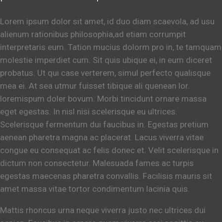
Lorem ipsum dolor sit amet, id duo diam scaevola, ad usu
alienum rationibus philosophia,ad etiam corrumpit
interpretaris eum. Tation mucius dolorm pro in, te tamquam
molestie imperdiet cum. Sit quis ubique ei, in eum diceret
probatus. Ut qui case verterem, simul perfecto qualisque
mea ei. At sea utmur fuisset tibique ali quenean lor.
loremispum doler bovum. Morbi tincidunt ornare massa
eget egestas. In nisl nisi scelerisque eu ultrices.
Scelerisque fermentum dui faucibus in. Egestas pretium
aenean pharetra magna ac placerat. Lacus viverra vitae
congue eu consequat ac felis donec et. Velit scelerisque in
dictum non consectetur. Malesuada fames ac turpis
egestas maecenas pharetra convallis. Facilisis mauris sit
amet massa vitae tortor condimentum lacinia quis.
Mattis rhoncus urna neque viverra justo nec ultrices dui