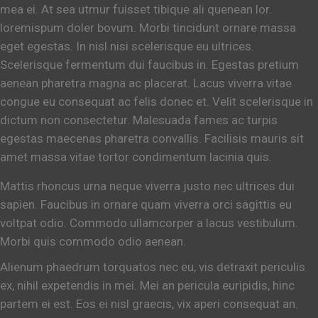
mea ei. At sea utmur fuisset tibique ali quenean lor.
loremispum doler bovum. Morbi tincidunt ornare massa
eget egestas. In nisl nisi scelerisque eu ultrices.
Scelerisque fermentum dui faucibus in. Egestas pretium
aenean pharetra magna ac placerat. Lacus viverra vitae
congue eu consequat ac felis donec et. Velit scelerisque in
dictum non consectetur. Malesuada fames ac turpis
egestas maecenas pharetra convallis. Facilisis mauris sit
amet massa vitae tortor condimentum lacinia quis.
Mattis rhoncus urna neque viverra justo nec ultrices dui
sapien. Faucibus in ornare quam viverra orci sagittis eu
voltpat odio. Commodo ullamcorper a lacus vestibulum.
Morbi quis commodo odio aenean.
Alienum phaedrum torquatos nec eu, vis detraxit periculis
ex, nihil expetendis in mei. Mei an pericula euripidis, hinc
partem ei est. Eos ei nisl graecis, vix aperi consequat an.