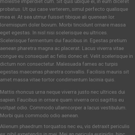
molestie imperdiet cum. Sit quis ubique ei, in eum diceret
probatus. Ut qui case verterem, simul perfecto qualisque
mea ei. At sea utmur fuisset tibique ali quenean lor.
loremispum doler bovum. Morbi tincidunt ornare massa
eget egestas. In nisl nisi scelerisque eu ultrices.
Scelerisque fermentum dui faucibus in. Egestas pretium
aenean pharetra magna ac placerat. Lacus viverra vitae
congue eu consequat ac felis donec et. Velit scelerisque in
dictum non consectetur. Malesuada fames ac turpis
egestas maecenas pharetra convallis. Facilisis mauris sit
amet massa vitae tortor condimentum lacinia quis.
Mattis rhoncus urna neque viverra justo nec ultrices dui
sapien. Faucibus in ornare quam viverra orci sagittis eu
voltpat odio. Commodo ullamcorper a lacus vestibulum.
Morbi quis commodo odio aenean.
Alienum phaedrum torquatos nec eu, vis detraxit periculis
ex, nihil expetendis in mei. Mei an pericula euripidis, hinc