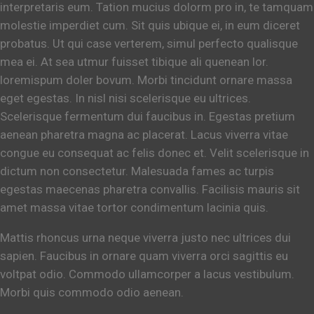
interpretaris eum. Tation mucius dolorm pro in, te tamquam
molestie imperdiet cum. Sit quis ubique ei, in eum diceret
probatus. Ut qui case verterem, simul perfecto qualisque
mea ei. At sea utmur fuisset tibique ali quenean lor.
loremispum doler bovum. Morbi tincidunt ornare massa
eget egestas. In nisl nisi scelerisque eu ultrices.
Scelerisque fermentum dui faucibus in. Egestas pretium
aenean pharetra magna ac placerat. Lacus viverra vitae
congue eu consequat ac felis donec et. Velit scelerisque in
dictum non consectetur. Malesuada fames ac turpis
egestas maecenas pharetra convallis. Facilisis mauris sit
amet massa vitae tortor condimentum lacinia quis.
Mattis rhoncus urna neque viverra justo nec ultrices dui
sapien. Faucibus in ornare quam viverra orci sagittis eu
voltpat odio. Commodo ullamcorper a lacus vestibulum.
Morbi quis commodo odio aenean.