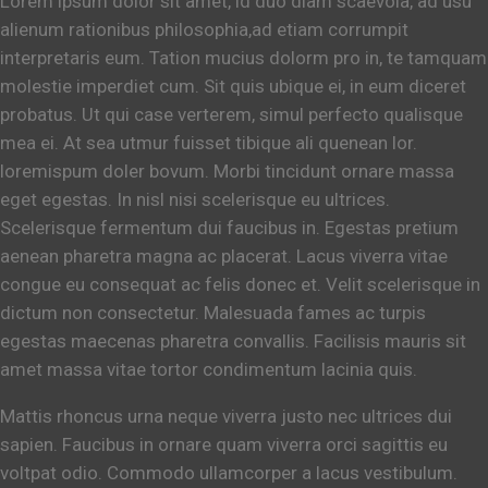
Lorem ipsum dolor sit amet, id duo diam scaevola, ad usu
alienum rationibus philosophia,ad etiam corrumpit
interpretaris eum. Tation mucius dolorm pro in, te tamquam
molestie imperdiet cum. Sit quis ubique ei, in eum diceret
probatus. Ut qui case verterem, simul perfecto qualisque
mea ei. At sea utmur fuisset tibique ali quenean lor.
loremispum doler bovum. Morbi tincidunt ornare massa
eget egestas. In nisl nisi scelerisque eu ultrices.
Scelerisque fermentum dui faucibus in. Egestas pretium
aenean pharetra magna ac placerat. Lacus viverra vitae
congue eu consequat ac felis donec et. Velit scelerisque in
dictum non consectetur. Malesuada fames ac turpis
egestas maecenas pharetra convallis. Facilisis mauris sit
amet massa vitae tortor condimentum lacinia quis.
Mattis rhoncus urna neque viverra justo nec ultrices dui
sapien. Faucibus in ornare quam viverra orci sagittis eu
voltpat odio. Commodo ullamcorper a lacus vestibulum.