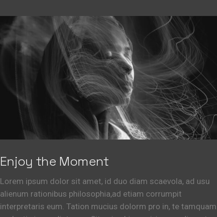
Enjoy the Moment
Lorem ipsum dolor sit amet, id duo diam scaevola, ad usu
alienum rationibus philosophia,ad etiam corrumpit
interpretaris eum. Tation mucius dolorm pro in, te tamquam