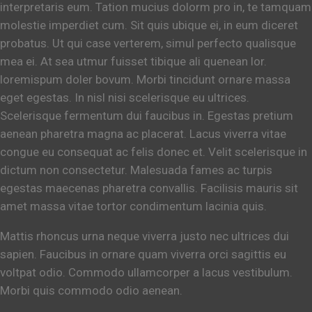
interpretaris eum. Tation mucius dolorm pro in, te tamquam
molestie imperdiet cum. Sit quis ubique ei, in eum diceret
probatus. Ut qui case verterem, simul perfecto qualisque
mea ei. At sea utmur fuisset tibique ali quenean lor.
loremispum doler bovum. Morbi tincidunt ornare massa
eget egestas. In nisl nisi scelerisque eu ultrices.
Scelerisque fermentum dui faucibus in. Egestas pretium
aenean pharetra magna ac placerat. Lacus viverra vitae
congue eu consequat ac felis donec et. Velit scelerisque in
dictum non consectetur. Malesuada fames ac turpis
egestas maecenas pharetra convallis. Facilisis mauris sit
amet massa vitae tortor condimentum lacinia quis.
Mattis rhoncus urna neque viverra justo nec ultrices dui
sapien. Faucibus in ornare quam viverra orci sagittis eu
voltpat odio. Commodo ullamcorper a lacus vestibulum.
Morbi quis commodo odio aenean.