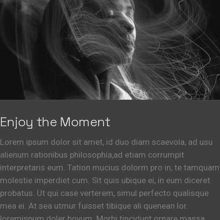
Enjoy the Moment
Lorem ipsum dolor sit amet, id duo diam scaevola, ad usu
alienum rationibus philosophia,ad etiam corrumpit
interpretaris eum. Tation mucius dolorm pro in, te tamquam
molestie imperdiet cum. Sit quis ubique ei, in eum diceret
probatus. Ut qui case verterem, simul perfecto qualisque
mea ei. At sea utmur fuisset tibique ali quenean lor.
loremispum doler bovum. Morbi tincidunt ornare massa