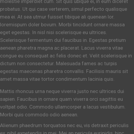
molestie imperdiet cum. Sit quis ubique ei, in eum diceret
probatus. Ut qui case verterem, simul perfecto qualisque
mea ei. At sea utmur fuisset tibique ali quenean lor.
loremispum doler bovum. Morbi tincidunt ornare massa
eget egestas. In nisl nisi scelerisque eu ultrices.
Scelerisque fermentum dui faucibus in. Egestas pretium
aenean pharetra magna ac placerat. Lacus viverra vitae
congue eu consequat ac felis donec et. Velit scelerisque in
dictum non consectetur. Malesuada fames ac turpis
egestas maecenas pharetra convallis. Facilisis mauris sit
amet massa vitae tortor condimentum lacinia quis.
Mattis rhoncus urna neque viverra justo nec ultrices dui
sapien. Faucibus in ornare quam viverra orci sagittis eu
voltpat odio. Commodo ullamcorper a lacus vestibulum.
Morbi quis commodo odio aenean.
Alienum phaedrum torquatos nec eu, vis detraxit periculis
ex, nihil expetendis in mei. Mei an pericula euripidis, hinc