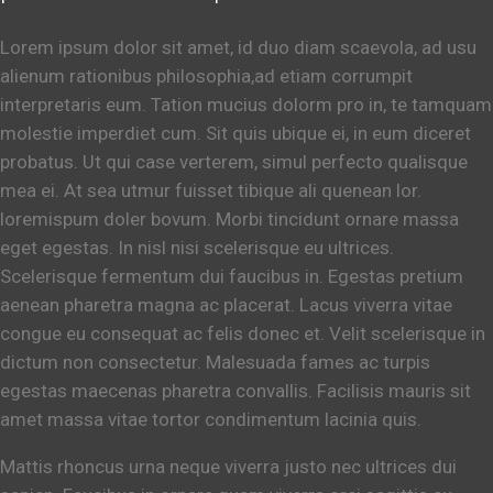
Lorem ipsum dolor sit amet, id duo diam scaevola, ad usu
alienum rationibus philosophia,ad etiam corrumpit
interpretaris eum. Tation mucius dolorm pro in, te tamquam
molestie imperdiet cum. Sit quis ubique ei, in eum diceret
probatus. Ut qui case verterem, simul perfecto qualisque
mea ei. At sea utmur fuisset tibique ali quenean lor.
loremispum doler bovum. Morbi tincidunt ornare massa
eget egestas. In nisl nisi scelerisque eu ultrices.
Scelerisque fermentum dui faucibus in. Egestas pretium
aenean pharetra magna ac placerat. Lacus viverra vitae
congue eu consequat ac felis donec et. Velit scelerisque in
dictum non consectetur. Malesuada fames ac turpis
egestas maecenas pharetra convallis. Facilisis mauris sit
amet massa vitae tortor condimentum lacinia quis.
Mattis rhoncus urna neque viverra justo nec ultrices dui