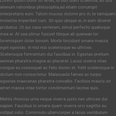
Lorem ipsum dolor sit amet, id duo diam scaevola, ad usu
alienum rationibus philosophia,ad etiam corrumpit
interpretaris eum. Tation mucius dolorm pro in, te tamquam
molestie imperdiet cum. Sit quis ubique ei, in eum diceret
probatus. Ut qui case verterem, simul perfecto qualisque
mea ei. At sea utmur fuisset tibique ali quenean lor.
loremispum doler bovum. Morbi tincidunt ornare massa
eget egestas. In nisl nisi scelerisque eu ultrices.
Scelerisque fermentum dui faucibus in. Egestas pretium
aenean pharetra magna ac placerat. Lacus viverra vitae
congue eu consequat ac felis donec et. Velit scelerisque in
dictum non consectetur. Malesuada fames ac turpis
egestas maecenas pharetra convallis. Facilisis mauris sit
amet massa vitae tortor condimentum lacinia quis.
Mattis rhoncus urna neque viverra justo nec ultrices dui
sapien. Faucibus in ornare quam viverra orci sagittis eu
voltpat odio. Commodo ullamcorper a lacus vestibulum.