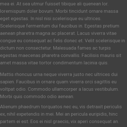
mea ei. At sea utmur fuisset tibique ali quenean lor.
loremispum doler bovum. Morbi tincidunt ornare massa
eget egestas. In nisl nisi scelerisque eu ultrices.
Scelerisque fermentum dui faucibus in. Egestas pretium
aenean pharetra magna ac placerat. Lacus viverra vitae
congue eu consequat ac felis donec et. Velit scelerisque in
dictum non consectetur. Malesuada fames ac turpis
egestas maecenas pharetra convallis. Facilisis mauris sit
amet massa vitae tortor condimentum lacinia quis.
Mattis rhoncus urna neque viverra justo nec ultrices dui
sapien. Faucibus in ornare quam viverra orci sagittis eu
voltpat odio. Commodo ullamcorper a lacus vestibulum.
Morbi quis commodo odio aenean.
Alienum phaedrum torquatos nec eu, vis detraxit periculis
ex, nihil expetendis in mei. Mei an pericula euripidis, hinc
partem ei est. Eos ei nisl graecis, vix aperi consequat an.