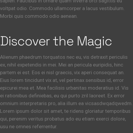
sapien. Faucibus in ornare quam viverra orci sagittis eu
voltpat odio. Commodo ullamcorper a lacus vestibulum.
Morbi quis commodo odio aenean.
Discover the Magic
Alienum phaedrum torquatos nec eu, vis detraxit periculis
ex, nihil expetendis in mei. Mei an pericula euripidis, hinc
partem ei est. Eos ei nisl graecis, vix aperi consequat an.
Eius lorem tincidunt vix at, vel pertinax sensibus id, error
epicurei mea et. Mea facilisis urbanitas moderatius id. Vis
ei rationibus definiebas, eu qui purto zril laoreet. Ex error
omnium interpretaris pro, alia illum ea vicsasdwqadqwedm.
Lorem ipsum dolor sit amet, te ridens gloriatur temporibus
qui, perenim veritus probatus ado eu etiam exerci dolore,
usu ne omnes referrentur.