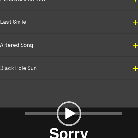
Last Smile
Altered Song
Black Hole Sun
Videólejátszó
00:00
00:00