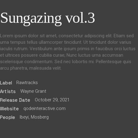
Sungazing vol.3
Lorem ipsum dolor sit amet, consectetur adipiscing elit. Etiam sed
urna tempus tellus ullamcorper tincidunt. Ut tincidunt dolor varius
iaculis rutrum. Vestibulum ante ipsum primis in faucibus orci luctus
et ultrices posuere cubilia curae; Nunc luctus urna accumsan
scelerisque condimentum. Sed nec lobortis mi. Pellentesque quis
arcu pharetra, malesuada velit.
Rawtracks
Label
Wayne Grant
Artists
October 29, 2021
Release Date
qodeinteractive.com
Website
Ibeyi, Mosberg
People