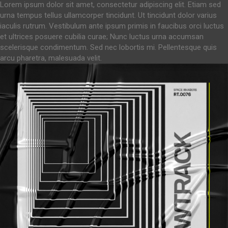
Lorem ipsum dolor sit amet, consectetur adipiscing elit. Etiam sed
urna tempus tellus ullamcorper tincidunt. Ut tincidunt dolor varius
iaculis rutrum. Vestibulum ante ipsum primis in faucibus orci luctus
et ultrices posuere cubilia curae; Nunc luctus urna accumsan
scelerisque condimentum. Sed nec lobortis mi. Pellentesque quis
arcu pharetra, malesuada velit.